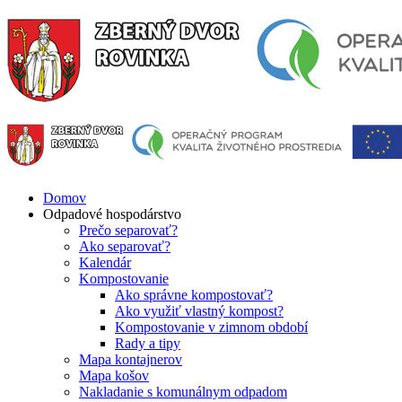
Domov
Odpadové hospodárstvo
Prečo separovať?
Ako separovať?
Kalendár
Kompostovanie
Ako správne kompostovať?
Ako využiť vlastný kompost?
Kompostovanie v zimnom období
Rady a tipy
Mapa kontajnerov
Mapa košov
Nakladanie s komunálnym odpadom