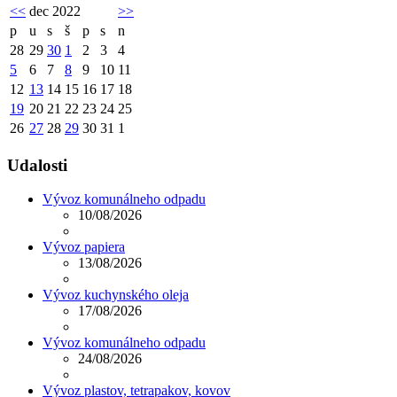
<<
dec 2022
>>
p
u
s
š
p
s
n
28
29
30
1
2
3
4
5
6
7
8
9
10
11
12
13
14
15
16
17
18
19
20
21
22
23
24
25
26
27
28
29
30
31
1
Udalosti
Vývoz komunálneho odpadu
10/08/2026
Vývoz papiera
13/08/2026
Vývoz kuchynského oleja
17/08/2026
Vývoz komunálneho odpadu
24/08/2026
Vývoz plastov, tetrapakov, kovov