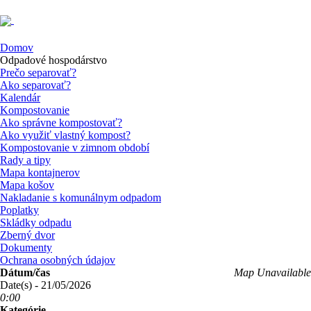
Domov
Odpadové hospodárstvo
Prečo separovať?
Ako separovať?
Kalendár
Kompostovanie
Ako správne kompostovať?
Ako využiť vlastný kompost?
Kompostovanie v zimnom období
Rady a tipy
Mapa kontajnerov
Mapa košov
Nakladanie s komunálnym odpadom
Poplatky
Skládky odpadu
Zberný dvor
Dokumenty
Ochrana osobných údajov
Dátum/čas
Map Unavailable
Date(s) - 21/05/2026
0:00
Kategórie