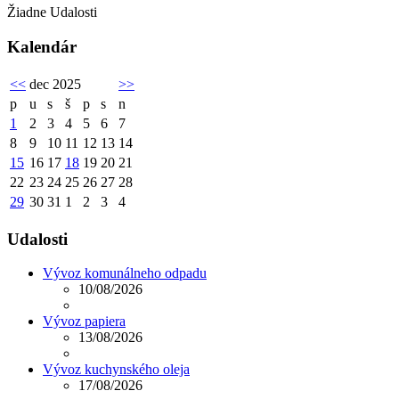
Žiadne Udalosti
Kalendár
<<
dec 2025
>>
p
u
s
š
p
s
n
1
2
3
4
5
6
7
8
9
10
11
12
13
14
15
16
17
18
19
20
21
22
23
24
25
26
27
28
29
30
31
1
2
3
4
Udalosti
Vývoz komunálneho odpadu
10/08/2026
Vývoz papiera
13/08/2026
Vývoz kuchynského oleja
17/08/2026