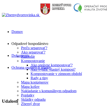
Domov
Odpadové hospodárstvo
Prečo separovať?
Ako separovať?
Dokumenty
Kalendár
Kompostovanie
Ako správne kompostovať?
Ochrana osobných údajov
Ako využiť vlastný kompost?
Kompostovanie v zimnom období
Rady a tipy
Mapa kontajnerov
Mapa košov
Nakladanie s komunálnym odpadom
Poplatky
Skládky odpadu
Udalosti
Zberný dvor