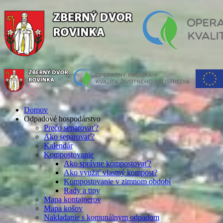
Domov
Odpadové hospodárstvo
Prečo separovať?
Ako separovať?
Kalendár
Kompostovanie
Ako správne kompostovať?
Ako využiť vlastný kompost?
Kompostovanie v zimnom období
Rady a tipy
Mapa kontajnerov
Mapa košov
Nakladanie s komunálnym odpadom